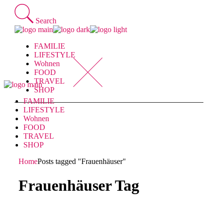
Skip
to
Search
the
content
FAMILIE
LIFESTYLE
Wohnen
FOOD
TRAVEL
SHOP
FAMILIE
LIFESTYLE
Wohnen
FOOD
TRAVEL
SHOP
Home
Posts tagged "Frauenhäuser"
Frauenhäuser Tag