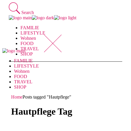
Skip
to
Search
the
content
FAMILIE
LIFESTYLE
Wohnen
FOOD
TRAVEL
SHOP
FAMILIE
LIFESTYLE
Wohnen
FOOD
TRAVEL
SHOP
Home
Posts tagged "Hautpflege"
Hautpflege Tag