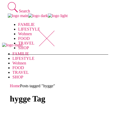
Skip
to
Search
the
content
FAMILIE
LIFESTYLE
Wohnen
FOOD
TRAVEL
SHOP
FAMILIE
LIFESTYLE
Wohnen
FOOD
TRAVEL
SHOP
Home
Posts tagged "hygge"
hygge Tag