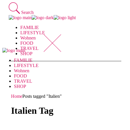
Skip
to
Search
the
content
FAMILIE
LIFESTYLE
Wohnen
FOOD
TRAVEL
SHOP
FAMILIE
LIFESTYLE
Wohnen
FOOD
TRAVEL
SHOP
Home
Posts tagged "Italien"
Italien Tag