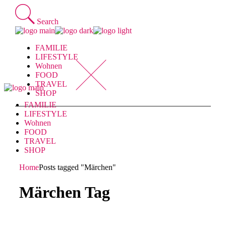
Skip
to
Search
the
content
FAMILIE
LIFESTYLE
Wohnen
FOOD
TRAVEL
SHOP
FAMILIE
LIFESTYLE
Wohnen
FOOD
TRAVEL
SHOP
Home
Posts tagged "Märchen"
Märchen Tag