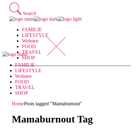
Skip
to
Search
the
content
FAMILIE
LIFESTYLE
Wohnen
FOOD
TRAVEL
SHOP
FAMILIE
LIFESTYLE
Wohnen
FOOD
TRAVEL
SHOP
Home
Posts tagged "Mamaburnout"
Mamaburnout Tag