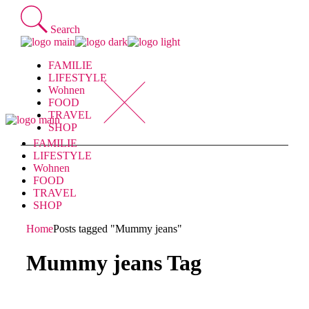
Skip
to
Search
the
content
FAMILIE
LIFESTYLE
Wohnen
FOOD
TRAVEL
SHOP
FAMILIE
LIFESTYLE
Wohnen
FOOD
TRAVEL
SHOP
Home
Posts tagged "Mummy jeans"
Mummy jeans Tag