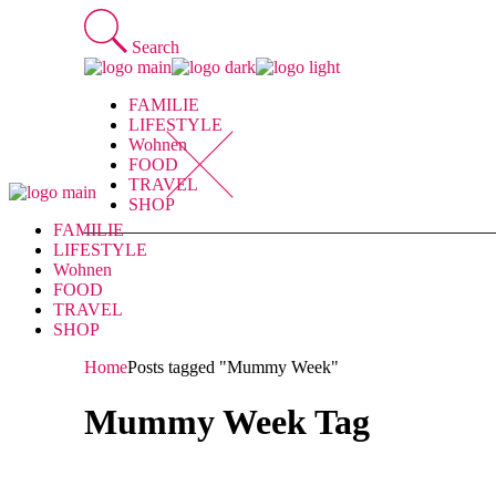
Skip
to
Search
the
content
FAMILIE
LIFESTYLE
Wohnen
FOOD
TRAVEL
SHOP
FAMILIE
LIFESTYLE
Wohnen
FOOD
TRAVEL
SHOP
Home
Posts tagged "Mummy Week"
Mummy Week Tag