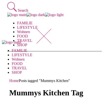
Skip
to
Search
the
content
FAMILIE
LIFESTYLE
Wohnen
FOOD
TRAVEL
SHOP
FAMILIE
LIFESTYLE
Wohnen
FOOD
TRAVEL
SHOP
Home
Posts tagged "Mummys Kitchen"
Mummys Kitchen Tag