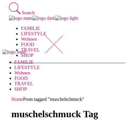
Skip
to
Search
the
content
FAMILIE
LIFESTYLE
Wohnen
FOOD
TRAVEL
SHOP
FAMILIE
LIFESTYLE
Wohnen
FOOD
TRAVEL
SHOP
Home
Posts tagged "muschelschmuck"
muschelschmuck Tag