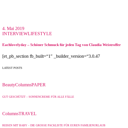
4. Mai 2019
INTERVIEW
LIFESTYLE
Eachlovelyday – Schöner Schmuck für jeden Tag von Claudia Weistroffer
[et_pb_section fb_built=“1″ _builder_version=“3.0.47
LATEST POSTS
Beauty
Columns
PAPER
GUT GESCHÜTZT – SONNENCREME FÜR ALLE FÄLLE
Columns
TRAVEL
REISEN MIT BABY – DIE GROSSE PACKLISTE FÜR EUREN FAMILIENURLAUB