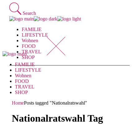
Skip
to
Search
the
content
FAMILIE
LIFESTYLE
Wohnen
FOOD
TRAVEL
SHOP
FAMILIE
LIFESTYLE
Wohnen
FOOD
TRAVEL
SHOP
Home
Posts tagged "Nationalratswahl"
Nationalratswahl Tag