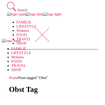
Skip
to
Search
the
content
FAMILIE
LIFESTYLE
Wohnen
FOOD
TRAVEL
SHOP
FAMILIE
LIFESTYLE
Wohnen
FOOD
TRAVEL
SHOP
Home
Posts tagged "Obst"
Obst Tag