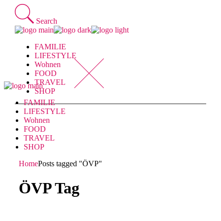
Skip
to
Search
the
content
FAMILIE
LIFESTYLE
Wohnen
FOOD
TRAVEL
SHOP
FAMILIE
LIFESTYLE
Wohnen
FOOD
TRAVEL
SHOP
Home
Posts tagged "ÖVP"
ÖVP Tag