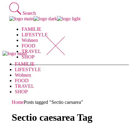
Skip
to
Search
the
content
FAMILIE
LIFESTYLE
Wohnen
FOOD
TRAVEL
SHOP
FAMILIE
LIFESTYLE
Wohnen
FOOD
TRAVEL
SHOP
Home
Posts tagged "Sectio caesarea"
Sectio caesarea Tag