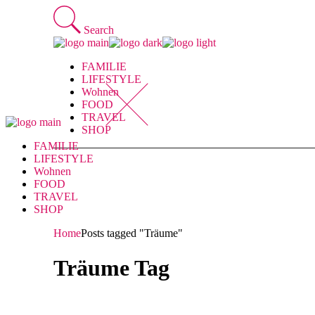
Skip
to
Search
the
content
FAMILIE
LIFESTYLE
Wohnen
FOOD
TRAVEL
SHOP
FAMILIE
LIFESTYLE
Wohnen
FOOD
TRAVEL
SHOP
Home
Posts tagged "Träume"
Träume Tag