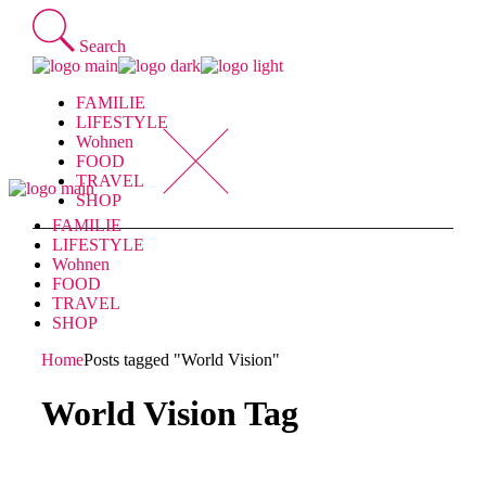
Skip
to
Search
the
content
FAMILIE
LIFESTYLE
Wohnen
FOOD
TRAVEL
SHOP
FAMILIE
LIFESTYLE
Wohnen
FOOD
TRAVEL
SHOP
Home
Posts tagged "World Vision"
World Vision Tag