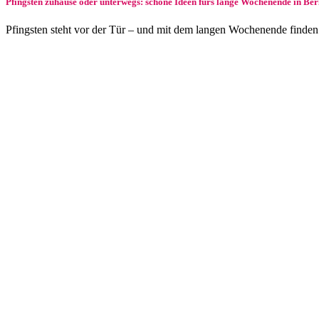
Pfingsten zuhause oder unterwegs: schöne Ideen fürs lange Wochenende in Be
Pfingsten steht vor der Tür – und mit dem langen Wochenende finden