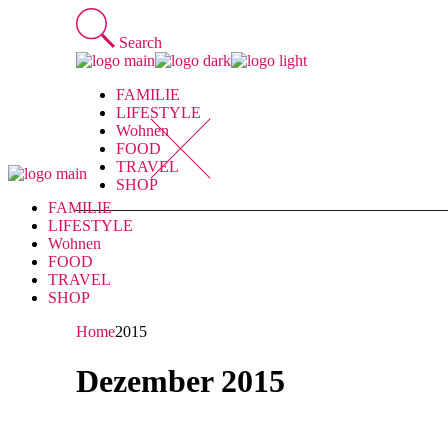
Skip
to
Search
the
content
FAMILIE
LIFESTYLE
Wohnen
FOOD
TRAVEL
SHOP
FAMILIE
LIFESTYLE
Wohnen
FOOD
TRAVEL
SHOP
Home
2015
Dezember 2015