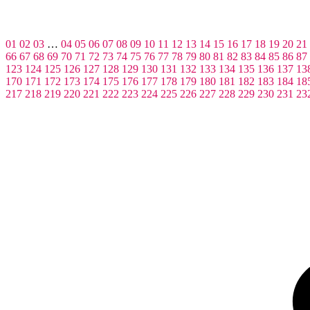
01
02
03
…
04
05
06
07
08
09
10
11
12
13
14
15
16
17
18
19
20
21
66
67
68
69
70
71
72
73
74
75
76
77
78
79
80
81
82
83
84
85
86
87
123
124
125
126
127
128
129
130
131
132
133
134
135
136
137
13
170
171
172
173
174
175
176
177
178
179
180
181
182
183
184
18
217
218
219
220
221
222
223
224
225
226
227
228
229
230
231
23