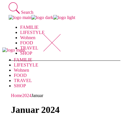
Skip
to
Search
the
content
FAMILIE
LIFESTYLE
Wohnen
FOOD
TRAVEL
SHOP
FAMILIE
LIFESTYLE
Wohnen
FOOD
TRAVEL
SHOP
Home
2024
Januar
Januar 2024