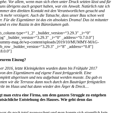
rophe. Vor allem, wenn man sich eben unter Druck setzten lässt und für
 uns übrigens auch gespart haben, war ein Anwalt. Natürlich rate ich
n immer den direkten Kontakt mit den Verantwortlichen gesucht und
 noch mehr verzögert. Auch die Tatsache, dass unser Bau schon weit
r. Für die Eigentümer ist das ein absolutes Drama! Das ist mitunter
t und es eine Razzia in den Büroräumen gab.
pb_column type=“1_2″ _builder_version=“3.29.3″ _i=“0″
 _builder_version=“3.29.3″ _i=“0″ _address=“0.7.0.0″]
tps://mummy-mag.de/wp-content/uploads/2019/10/MUMMY-MAG-
pb_row _builder_version=“3.29.3″ _i=“8″ _address=“0.8″]
8.0.0″]
u eurem Einzug?
er 2016, letzte Kleinigkeiten wurden dann bis Frühjahr 2017
on den Eigentümern auf eigene Faust fertiggestellt. Eine
komplett abgerissen und neu aufgebaut werden musste. Da gab es
ten wir die Terrasse dann noch durch den Bauträger fertigstellen
 Weile im Haus und hat dann wieder den Ärger & Dreck…
agt man extra eine Firma, um dem ganzen Struggle zu entgehen
atsächliche Entstehung des Hauses. Wie geht denn das
 war da noch total zugewuchert und man konnte sich eigentlich kein