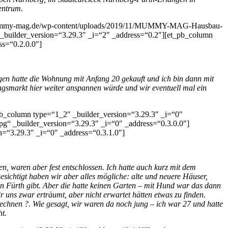
entrum.
s://mummy-mag.de/wp-content/uploads/2019/11/MUMMY-MAG-Hausbau-
 _builder_version=“3.29.3″ _i=“2″ _address=“0.2″][et_pb_column
ss=“0.2.0.0″]
en hatte die Wohnung mit Anfang 20 gekauft und ich bin dann mit
ungsmarkt hier weiter anspannen würde und wir eventuell mal ein
pb_column type=“1_2″ _builder_version=“3.29.3″ _i=“0″
 _builder_version=“3.29.3″ _i=“0″ _address=“0.3.0.0″]
n=“3.29.3″ _i=“0″ _address=“0.3.1.0″]
 waren aber fest entschlossen. Ich hatte auch kurz mit dem
sichtigt haben wir aber alles mögliche: alte und neuere Häuser,
n Fürth gibt. Aber die hatte keinen Garten – mit Hund war das dann
 uns zwar erträumt, aber nicht erwartet hätten etwas zu finden.
echnen ?. Wie gesagt, wir waren da noch jung – ich war 27 und hatte
t.