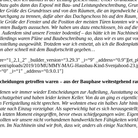
t. Dazu gabs dann das Exposé mit Bau- und Leistungsbeschreibung, Gr
der Größe des Grundrisses und von den Räumen, die an irgendwelche Le
 Durchgang zu trennen, dafür aber das Dachgeschoss bis auf den Raum, 
ie Größe der Fenster und die Position der meisten Türen konnten wir wä
mmten Budgets aussuchen. Wir haben uns dazu entschlossen, bis auf die
. Außerdem sind unsere Fenster bodentief – das hätte ich im Nachhine
llerdings waren Pläne und Baubeschreibung so, dass wir es uns gut vors
stellung ausgewählt. Trotzdem war ich entsetzt, als ich die Bodenplat
nn aber schnell mit dem Baufortschritt gegeben…
ure=“1_2,1_2″ _builder_version=“3.29.3″ _i=“9″ _address=“0.9″][et_
ntent/uploads/2019/10/MUMMY-MAG-Hausbau-Kind-Svenjahood-23.jpg“
=“0″ _i=“1″ _address=“0.9.0.1″]
e Entscheidungen getroffen waren – aus der Bauphase weitestgehend 
ei denen wir immer wieder Entscheidungen zur Aufteilung, Ausstattung 
tzgebiet und haben leider keinen Keller. Von da an ging es eigentlich
 Fertigstellung nicht sprechen. Wir wohnten etwa ein halbes Jahr hi
 nach Einzug vorzeigbar. Als superwichtig hat es sich herausgestellt,
m letzten Moment eingegriffen, bevor etwas schiefgegangen wäre. Eige
 wollten wir unsere nicht vorhandenen handwerklichen Fähigkeiten wirkl
en. Im Nachhinein sind wir froh, dass wir, anders als einige Nachbarn,