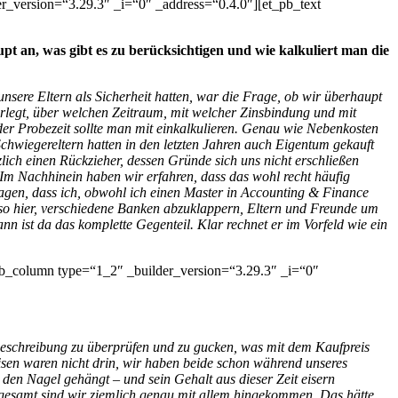
r_version=“3.29.3″ _i=“0″ _address=“0.4.0″][et_pb_text
t an, was gibt es zu berücksichtigen und wie kalkuliert man die
sere Eltern als Sicherheit hatten, war die Frage, ob wir überhaupt
rlegt, über welchen Zeitraum, mit welcher Zinsbindung und mit
r Probezeit sollte man mit einkalkulieren. Genau wie Nebenkosten
chwiegereltern hatten in den letzten Jahren auch Eigentum gekauft
lich einen Rückzieher, dessen Gründe sich uns nicht erschließen
Im Nachhinein haben wir erfahren, dass das wohl recht häufig
sagen, dass ich, obwohl ich einen Master in Accounting & Finance
also hier, verschiedene Banken abzuklappern, Eltern und Freunde um
n ist da das komplette Gegenteil. Klar rechnet er im Vorfeld wie ein
pb_column type=“1_2″ _builder_version=“3.29.3″ _i=“0″
aubeschreibung zu überprüfen und zu gucken, was mit dem Kaufpreis
isen waren nicht drin, wir haben beide schon während unseres
den Nagel gehängt – und sein Gehalt aus dieser Zeit eisern
sgesamt sind wir ziemlich genau mit allem hingekommen. Das hätte