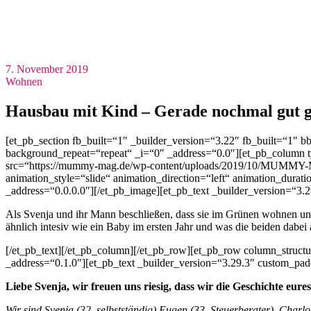
7. November 2019
Wohnen
Hausbau mit Kind – Gerade nochmal gut 
[et_pb_section fb_built=“1″ _builder_version=“3.22″ fb_built=“1″ 
background_repeat=“repeat“ _i=“0″ _address=“0.0″][et_pb_column t
src=“https://mummy-mag.de/wp-content/uploads/2019/10/MUMMY-MAG
animation_style=“slide“ animation_direction=“left“ animation_dura
_address=“0.0.0.0″][/et_pb_image][et_pb_text _builder_version=“3.2
Als Svenja und ihr Mann beschließen, dass sie im Grünen wohnen und
ähnlich intesiv wie ein Baby im ersten Jahr und was die beiden dabei a
[/et_pb_text][/et_pb_column][/et_pb_row][et_pb_row column_struct
_address=“0.1.0″][et_pb_text _builder_version=“3.29.3″ custom_pad
Liebe Svenja, wir freuen uns riesig, dass wir die Geschichte eur
Wir sind Svenja (32, selbstständig) Eugen (33, Steuerberater), Char