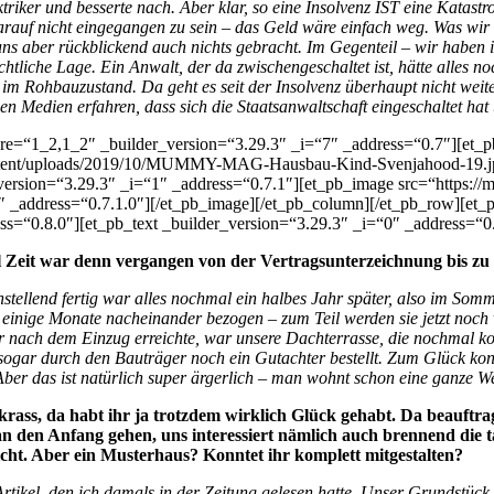
ktriker und besserte nach. Aber klar, so eine Insolvenz IST eine Katast
darauf nicht eingegangen zu sein – das Geld wäre einfach weg. Was wir
te uns aber rückblickend auch nichts gebracht. Im Gegenteil – wir habe
rechtliche Lage. Ein Anwalt, der da zwischengeschaltet ist, hätte alles
 im Rohbauzustand. Da geht es seit der Insolvenz überhaupt nicht weite
n Medien erfahren, dass sich die Staatsanwaltschaft eingeschaltet ha
ure=“1_2,1_2″ _builder_version=“3.29.3″ _i=“7″ _address=“0.7″][et_
ntent/uploads/2019/10/MUMMY-MAG-Hausbau-Kind-Svenjahood-19.jpg“
r_version=“3.29.3″ _i=“1″ _address=“0.7.1″][et_pb_image src=“ht
 _address=“0.7.1.0″][/et_pb_image][/et_pb_column][/et_pb_row][et_
s=“0.8.0″][et_pb_text _builder_version=“3.29.3″ _i=“0″ _address=“0.
viel Zeit war denn vergangen von der Vertragsunterzeichnung bis z
tellend fertig war alles nochmal ein halbes Jahr später, also im Somm
 einige Monate nacheinander bezogen – zum Teil werden sie jetzt noch v
ahr nach dem Einzug erreichte, war unsere Dachterrasse, die nochmal 
ogar durch den Bauträger noch ein Gutachter bestellt. Zum Glück konn
 Aber das ist natürlich super ärgerlich – man wohnt schon eine ganze
krass, da habt ihr ja trotzdem wirklich Glück gehabt. Da beauftr
 den Anfang gehen, uns interessiert nämlich auch brennend die t
nicht. Aber ein Musterhaus? Konntet ihr komplett mitgestalten?
Artikel, den ich damals in der Zeitung gelesen hatte. Unser Grundstück