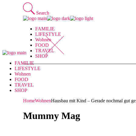
Skip
to
Search
the
content
FAMILIE
LIFESTYLE
Wohnen
FOOD
TRAVEL
SHOP
FAMILIE
LIFESTYLE
Wohnen
FOOD
TRAVEL
SHOP
Home
Wohnen
Hausbau mit Kind – Gerade nochmal gut g
Mummy Mag