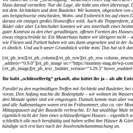
Haus darauf vorstellen. Nur die Lage, die hatte uns eben überzeug
mit dem Architekten und dem Bauleiter. Wir konnten, abgesehen von 
uns beispielsweise entschieden, Wohn- und Essbereich bis auf einen
daraus ein einziges großes Homeoffice wird. Auch die Treppenform, d
Bäder oder aber Lichtschalter konnten wir uns innerhalb eines besti
guter Kontrast zu den eher geradlinigen, offenen Formen des Hauses
etwas eingeschränkt ist. Ein Musterhaus hatten wir übrigens nicht – a
wie Fliesen und Parkett haben wir uns dann angesehen und in der Aus
es ähnlich. Und auch unser Grundstück wirkte mini. Das hat sich da
[/et_pb_text][/et_pb_column][/et_pb_row][et_pb_row column_struct
_address=“0.9.0″][et_pb_image src=“https://mummy-mag.de/wp-co
[/et_pb_image][et_pb_text _builder_version=“3.29.3″ hover_enabled
Ihr habt „schlüsselfertig“ gekauft, also hättet ihr ja – als all
Parallel zu den regelmäßigen Treffen mit Architekt und Bauleiter, b
voran. Den Anfang machte die Bodenplatte – wir wohnen im Wasserschu
drei Monate später sind wir eingezogen. Damals konnte man aber von
und alle Außenanlagen waren erst im Frühsommer, also ca. vier Monate
Mittagspausen auf der Baustelle verbrachte. Er hat unzählige Male i
eigentlich nicht der Sinn eines schlüsselfertigen Hauses – eigentlich
schließlich alle noch berufstätig und haben selbst ihre Häuser & Gärt
kündigte sich erst kurz nach der Insolvenzbekanntmachung an.