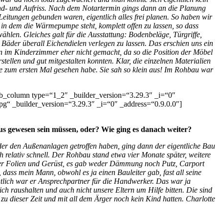
und- und Aufriss. Nach dem Notartermin gings dann an die Planung
itungen gebunden waren, eigentlich alles frei planen. So haben wir
in dem die Wärmepumpe steht, komplett offen zu lassen, so dass
hlen. Gleiches galt für die Ausstattung: Bodenbeläge, Türgriffe,
 Bäder überall Eichendielen verlegen zu lassen. Das erschien uns ein
in im Kinderzimmer eher nicht gemacht, da so die Position der Möbel
tellen und gut mitgestalten konnten. Klar, die einzelnen Materialien
te zum ersten Mal gesehen habe. Sie sah so klein aus! Im Rohbau war
pb_column type=“1_2″ _builder_version=“3.29.3″ _i=“0″
 _builder_version=“3.29.3″ _i=“0″ _address=“0.9.0.0″]
raus gewesen sein müssen, oder? Wie ging es danach weiter?
oder den Außenanlagen getroffen haben, ging dann der eigentliche Bau
 relativ schnell. Der Rohbau stand etwa vier Monate später, weitere
nter Folien und Gerüst, es gab weder Dämmung noch Putz, Carport
 dass mein Mann, obwohl es ja einen Bauleiter gab, fast all seine
ntlich war er Ansprechpartner für die Handwerker. Das war ja
ich raushalten und auch nicht unsere Eltern um Hilfe bitten. Die sind
 zu dieser Zeit und mit all dem Ärger noch kein Kind hatten. Charlotte