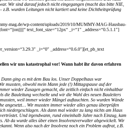
war. Wir sind darauf jedoch nicht eingegangen (macht das bitte NIE,
 z.B. wurden Leitungen nicht kartiert und keine Dichtheitsprüfung
s://mummy-mag.de/wp-content/uploads/2019/10/MUMMY-MAG-Hausbau-
nt=“||on||||||“ text_font_size=“12px“ _i=“1″ _address=“0.5.1.1″]
r_version=“3.29.3″ _i=“0″ _address=“0.6.0″][et_pb_text
Stellen wir uns katastrophal vor! Wann habt ihr davon erfahren
n. Dann ging es mit dem Bau los. Unser Doppelhaus war
 Wir mussten, obwohl mein Mann jede (!) Mittagspause auf der
mer wieder Zusagen gemacht, die zeitlich einfach nicht einhaltbar
s die Bauleitung wechselte und wir die Wahl des neuen Bauleiters
den mussten, weil immer wieder Mängel auftauchten. So wurden Wände
Höhe angesetzt… Wir mussten immer wieder alles genau überprüfen
klich niedergeschlagen. Als dann mal wieder zu lang nichts am Haus
r vertröstet. Und irgendwann, rund eineinhalb Jahre nach Einzug, kam
s. Ab da wurde alles über einen Insolvenzverwalter abgewickelt. Wir
kannt. Wenn also nach der Insolvenz noch ein Problem auftrat, z.B.