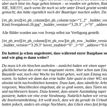
aber auch böse ins Auge gehen können – so wurden wir gebeten, Raten 
NIE, NIE!!!!!, auch wenn ihr noch so sehr unter Druck gesetzt werde
gemacht; das hätte eigentlich noch der Bauträger machen sollen. Da 
[/et_pb_text][/et_pb_column][et_pb_column type=“1_2″ _builder_
Kind-Svenjahood-26.jpg“ _builder_version=“3.29.3″ _i=“0″ _address=“
Alle Bilder wurden uns von Svenja selbst zur Verfügung gestellt.
[/et_pb_text][/et_pb_column][/et_pb_row][et_pb_row _builder_versi
_builder_version=“3.29.3″ hover_enabled=“0″ _i=“0″ _address=“0.6
Du hattest ja schon angedeutet, dass während eurer Bauphase so 
und wie ging es dann weiter?
Da muss ich ein bisschen ausholen – zunächst hatten wir einen sup
glücklicherweise das erste von insgesamt vieren. Aber schon zum Ein
Baustelle war, noch eine Woche ins Hotel gehen, weil zum Einzug no
waren. So haben wir dann das erste halbe Jahr quasi in einer WG mi
absolut nicht nachvollziehen konnten. Dazu kam, dass sämtliche Arb
vergessen, Waschbecken eingebaut, die so groß waren, dass Türen ni
und nachbessern lassen. Dazu kommt, dass unsere Ausstattung super h
passierte, hatten wir eine erste Vorahnung. Natürlich haben wir ver
die Insolvenzmitteilung. Ich weiß noch, dass wir da gerade im Urlaub
hatten jedoch, anders als einige Nachbarn, das Glück eines fast fer