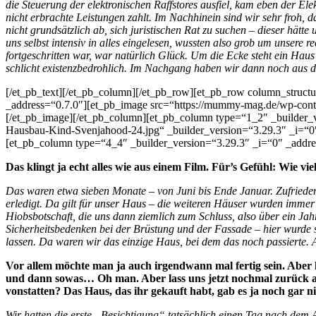
die Steuerung der elektronischen Raffstores ausfiel, kam eben der Ele
nicht erbrachte Leistungen zahlt. Im Nachhinein sind wir sehr froh, 
nicht grundsätzlich ab, sich juristischen Rat zu suchen – dieser hät
uns selbst intensiv in alles eingelesen, wussten also grob um unsere 
fortgeschritten war, war natürlich Glück. Um die Ecke steht ein Haus
schlicht existenzbedrohlich. Im Nachgang haben wir dann noch aus de
[/et_pb_text][/et_pb_column][/et_pb_row][et_pb_row column_struct
_address=“0.7.0″][et_pb_image src=“https://mummy-mag.de/wp-co
[/et_pb_image][/et_pb_column][et_pb_column type=“1_2″ _builde
Hausbau-Kind-Svenjahood-24.jpg“ _builder_version=“3.29.3″ _i=“0″
[et_pb_column type=“4_4″ _builder_version=“3.29.3″ _i=“0″ _addres
Das klingt ja echt alles wie aus einem Film. Für’s Gefühl: Wie 
Das waren etwa sieben Monate – von Juni bis Ende Januar. Zufriedens
erledigt. Da gilt für unser Haus – die weiteren Häuser wurden immer
Hiobsbotschaft, die uns dann ziemlich zum Schluss, also über ein J
Sicherheitsbedenken bei der Brüstung und der Fassade – hier wurde s
lassen. Da waren wir das einzige Haus, bei dem das noch passierte.
Vor allem möchte man ja auch irgendwann mal fertig sein. Aber 
und dann sowas… Oh man. Aber lass uns jetzt nochmal zurück an
vonstatten? Das Haus, das ihr gekauft habt, gab es ja noch gar 
Wir hatten die erste „Besichtigung“ tatsächlich einen Tag nach dem 