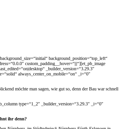
background_size=“initial“ background_position=“top_left“
dress=“0.0.0″ custom_padding__hover=“|||“][et_pb_image
t_edited=“on|desktop“ _builder_version=“3.29.3″
yle=“solid“ always_center_on_mobile=“on“ _i=“0″
lickend möchte man sagen, wie gut so, denn der Bau war schnell
pb_column type=“1_2″ _builder_version=“3.29.3″ _i=“0″
ohnt ihr denn?
neben Nürnberg, im Städtedreieck Nürnberg-Fürth-Erlangen in