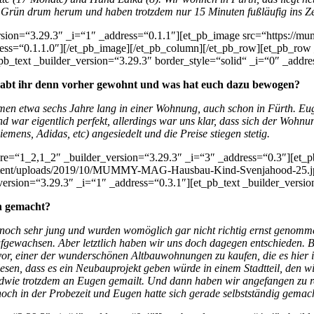
iel Grün drum herum und haben trotzdem nur 15 Minuten fußläufig ins Z
version=“3.29.3″ _i=“1″ _address=“0.1.1″][et_pb_image src=“http
ess=“0.1.1.0″][/et_pb_image][/et_pb_column][/et_pb_row][et_pb_row
b_text _builder_version=“3.29.3″ border_style=“solid“ _i=“0″ _addre
e habt ihr denn vorher gewohnt und was hat euch dazu bewogen?
n etwa sechs Jahre lang in einer Wohnung, auch schon in Fürth. Eug
 war eigentlich perfekt, allerdings war uns klar, dass sich der Wohn
ns, Adidas, etc) angesiedelt und die Preise stiegen stetig.
ure=“1_2,1_2″ _builder_version=“3.29.3″ _i=“3″ _address=“0.3″][et_
ntent/uploads/2019/10/MUMMY-MAG-Hausbau-Kind-Svenjahood-25.jpg“
rsion=“3.29.3″ _i=“1″ _address=“0.3.1″][et_pb_text _builder_versio
n gemacht?
ch sehr jung und wurden womöglich gar nicht richtig ernst genommen,
fgewachsen. Aber letztlich haben wir uns doch dagegen entschieden. Be
r, einer der wunderschönen Altbauwohnungen zu kaufen, die es hier i
sen, dass es ein Neubauprojekt geben würde in einem Stadtteil, den wir
endwie trotzdem an Eugen gemailt. Und dann haben wir angefangen zu r
och in der Probezeit und Eugen hatte sich gerade selbstständig gemach