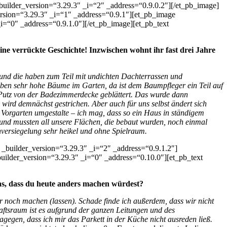
lder_version=“3.29.3″ _i=“2″ _address=“0.9.0.2″][/et_pb_image]
rsion=“3.29.3″ _i=“1″ _address=“0.9.1″][et_pb_image
0″ _address=“0.9.1.0″][/et_pb_image][et_pb_text
eine verrückte Geschichte! Inzwischen wohnt ihr fast drei Jahre
und die haben zum Teil mit undichten Dachterrassen und
ben sehr hohe Bäume im Garten, da ist dem Baumpfleger ein Teil auf
r Putz von der Badezimmerdecke geblättert. Das wurde dann
wird demnächst gestrichen. Aber auch für uns selbst ändert sich
 Vorgarten umgestalte – ich mag, dass so ein Haus in ständigem
n und mussten all unsere Flächen, die bebaut wurden, noch einmal
versiegelung sehr heikel und ohne Spielraum.
uilder_version=“3.29.3″ _i=“2″ _address=“0.9.1.2″]
ilder_version=“3.29.3″ _i=“0″ _address=“0.10.0″][et_pb_text
as, dass du heute anders machen würdest?
 noch machen (lassen). Schade finde ich außerdem, dass wir nicht
aftsraum ist es aufgrund der ganzen Leitungen und des
gegen, dass ich mir das Parkett in der Küche nicht ausreden ließ.