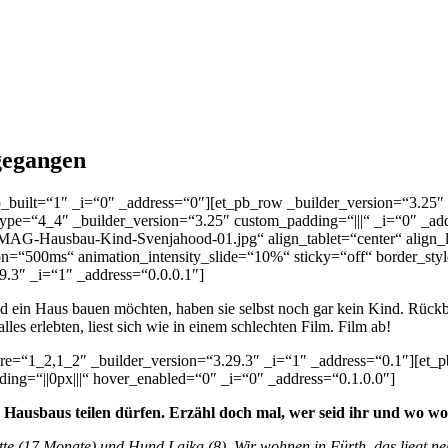
gegangen
bb_built=“1″ _i=“0″ _address=“0″][et_pb_row _builder_version=“3.25″ 
ype=“4_4″ _builder_version=“3.25″ custom_padding=“|||“ _i=“0″ _ad
-Hausbau-Kind-Svenjahood-01.jpg“ align_tablet=“center“ align_las
tion=“500ms“ animation_intensity_slide=“10%“ sticky=“off“ border_st
9.3″ _i=“1″ _address=“0.0.0.1″]
 ein Haus bauen möchten, haben sie selbst noch gar kein Kind. Rückb
lles erlebten, liest sich wie in einem schlechten Film. Film ab!
ure=“1_2,1_2″ _builder_version=“3.29.3″ _i=“1″ _address=“0.1″][et_
ding=“||0px|||“ hover_enabled=“0″ _i=“0″ _address=“0.1.0.0″]
es Hausbaus teilen dürfen. Erzähl doch mal, wer seid ihr und wo w
lotte (17 Monate) und Hund Laika (8). Wir wohnen in Fürth, das liegt 