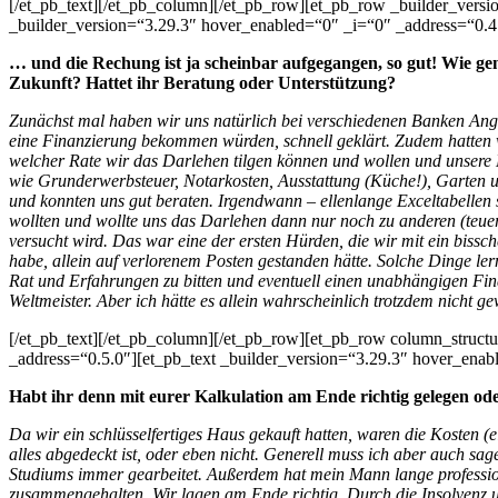
[/et_pb_text][/et_pb_column][/et_pb_row][et_pb_row _builder_versi
_builder_version=“3.29.3″ hover_enabled=“0″ _i=“0″ _address=“0.4
… und die Rechung ist ja scheinbar aufgegangen, so gut! Wie ge
Zukunft? Hattet ihr Beratung oder Unterstützung?
Zunächst mal haben wir uns natürlich bei verschiedenen Banken Angeb
eine Finanzierung bekommen würden, schnell geklärt. Zudem hatten w
welcher Rate wir das Darlehen tilgen können und wollen und unsere
wie Grunderwerbsteuer, Notarkosten, Ausstattung (Küche!), Garten us
und konnten uns gut beraten. Irgendwann – ellenlange Exceltabellen 
wollten und wollte uns das Darlehen dann nur noch zu anderen (teue
versucht wird. Das war eine der ersten Hürden, die wir mit ein biss
habe, allein auf verlorenem Posten gestanden hätte. Solche Dinge le
Rat und Erfahrungen zu bitten und eventuell einen unabhängigen Fina
Weltmeister. Aber ich hätte es allein wahrscheinlich trotzdem nicht ge
[/et_pb_text][/et_pb_column][/et_pb_row][et_pb_row column_struct
_address=“0.5.0″][et_pb_text _builder_version=“3.29.3″ hover_enab
Habt ihr denn mit eurer Kalkulation am Ende richtig gelegen 
Da wir ein schlüsselfertiges Haus gekauft hatten, waren die Kosten (
alles abgedeckt ist, oder eben nicht. Generell muss ich aber auch s
Studiums immer gearbeitet. Außerdem hat mein Mann lange professione
zusammengehalten. Wir lagen am Ende richtig. Durch die Insolvenz u