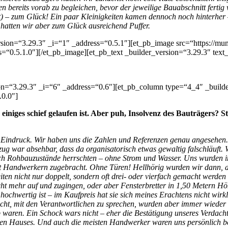
bereits vorab zu begleichen, bevor der jeweilige Bauabschnitt fertig 
t) – zum Glück! Ein paar Kleinigkeiten kamen dennoch noch hinterher –
hatten wir aber zum Glück ausreichend Puffer.
version=“3.29.3″ _i=“1″ _address=“0.5.1″][et_pb_image src=“http
0.5.1.0″][/et_pb_image][et_pb_text _builder_version=“3.29.3″ text_fo
on=“3.29.3″ _i=“6″ _address=“0.6″][et_pb_column type=“4_4″ _builde
.0.0″]
einiges schief gelaufen ist. Aber puh, Insolvenz des Bauträgers? 
er Eindruck. Wir haben uns die Zahlen und Referenzen genau angesehe
zug war absehbar, dass da organisatorisch etwas gewaltig falschläuft.
ch Rohbauzustände herrschten – ohne Strom und Wasser. Uns wurden im
t Handwerkern zugebracht. Ohne Türen! Hellhörig wurden wir dann, al
eiten nicht nur doppelt, sondern oft drei- oder vierfach gemacht wer
cht mehr auf und zugingen, oder aber Fensterbretter in 1,50 Metern 
ochwertig ist – im Kaufpreis hat sie sich meines Erachtens nicht wir
sucht, mit den Verantwortlichen zu sprechen, wurden aber immer wiede
 waren. Ein Schock wars nicht – eher die Bestätigung unseres Verdacht
tigen Hauses. Und auch die meisten Handwerker waren uns persönlich be