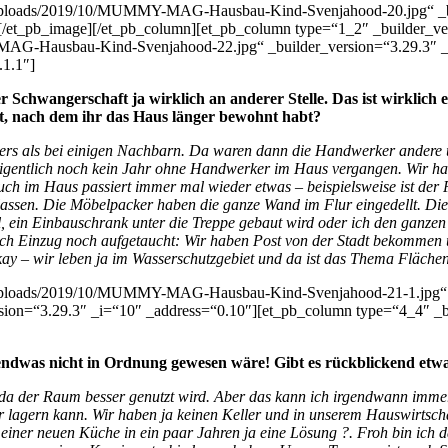
/uploads/2019/10/MUMMY-MAG-Hausbau-Kind-Svenjahood-20.jpg“ _bui
][/et_pb_image][/et_pb_column][et_pb_column type=“1_2″ _builder_ve
G-Hausbau-Kind-Svenjahood-22.jpg“ _builder_version=“3.29.3″ _i=“
.1.1″]
 Schwangerschaft ja wirklich an anderer Stelle. Das ist wirklich 
t, nach dem ihr das Haus länger bewohnt habt?
ders als bei einigen Nachbarn. Da waren dann die Handwerker andere 
 eigentlich noch kein Jahr ohne Handwerker im Haus vergangen. Wir ha
Auch im Haus passiert immer mal wieder etwas – beispielsweise ist de
lassen. Die Möbelpacker haben die ganze Wand im Flur eingedellt. Die 
, ein Einbauschrank unter die Treppe gebaut wird oder ich den ganzen
re nach Einzug noch aufgetaucht: Wir haben Post von der Stadt bekomme
y – wir leben ja im Wasserschutzgebiet und da ist das Thema Flächen
/uploads/2019/10/MUMMY-MAG-Hausbau-Kind-Svenjahood-21-1.jpg“ _b
sion=“3.29.3″ _i=“10″ _address=“0.10″][et_pb_column type=“4_4″ _bu
gendwas nicht in Ordnung gewesen wäre! Gibt es rückblickend etw
da der Raum besser genutzt wird. Aber das kann ich irgendwann immer
r lagern kann. Wir haben ja keinen Keller und in unserem Hauswirtsch
iner neuen Küche in ein paar Jahren ja eine Lösung ?. Froh bin ich da