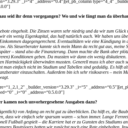
on=“3.29.3″ _i=“4″ _address=“0.4″][et_pb_column type=“4_4″ _builde
.0.0″]
nau seid ihr denn vorgegangen? Wo und wie fängt man da überhaup
ote eingeholt. Die Zinsen waren sehr niedrig und da wir zum Glück un
ir ein wenig Eigenkapital, das half natürlich auch. Wir haben uns übe
 Einkommen dagegengerechent. Eventualitäten wie eine Kündigung in de
w. Als Steuerberater kannte sich mein Mann da recht gut aus, meine S
später – stand also die Finanzierung. Dann machte die Bank aber plötz
reren) Konditionen geben. Da mussten wir dann ein wenig diskutieren. 
chen Hartnäckigkeit überwinden mussten. Generell muss ich aber auch 
rnt man einfach nicht im Studium und Tabellen sind geduldig. Es hilft 
nzberater einzuschalten. Außerdem bin ich sehr risikoavers – mein Man
wagt.
ure=“1_2,1_2″ _builder_version=“3.29.3″ _i=“5″ _address=“0.5″][et_
led=“0″ _i=“0″ _address=“0.5.0.0″]
oder kamen noch unvorhergesehene Ausgaben dazu?
eigentlich) von Anfang an recht gut zu überblicken. Da hilft es, die B
agen, dass wir einfach sehr sparsam waren – schon immer. Lange Fernre
ll Fußball gespielt – die Karriere hat er zu Gunsten des Studiums an 
nseres Bauträgers hatten wir zunächst noch eine Rate einbehalten. In