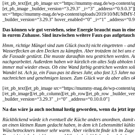
[/et_pb_text][et_pb_image src=“https://mummy-mag.de/wp-content
[et_pb_image _builder_version=“3.29.3″ _i=“3″ _address=“0.9.0.3″
src=“https://mummy-mag.de/wp-content/uploads/2019/10/MUMMY-MA
_builder_version=“3.29.3″ hover_enabled=“0″ _i=“1″ _address=“0.9
Das können wir gut verstehen, seine Energie braucht man in einer
in eurem Zuhause. Sind inzwischen weitere Faux-pas aufgetauch
Hmm, richtige Mängel sind zum Glück (noch) nicht eingetreten – an
Wasserflecken an den Decken zu kämpfen. Aber trotzdem ist bei uns
die Fassade gestürzt. Die musste daraufhin neu gestrichen werden. 
nachgearbeitet. Außerdem haben wir kürzlich ein altes Sofa abholen 
immer mal wieder etwas. Ob eine Wand farbig gestrichen werden soll
Wandel ist. Ach ja, ein Faux-pas ist dieses Jahr, also fast 3,5 Jah
nachreichen und genehmigen lassen. Zum Glück war da aber alles oka
[/et_pb_text][et_pb_image src=“https://mummy-mag.de/wp-content
[/et_pb_image][/et_pb_column][/et_pb_row][et_pb_row _builder_ver
_builder_version=“3.29.3″ _i=“0″ _address=“0.10.0.0″]
Na das wäre ja auch nochmal lustig geworden, wenn da jetzt ir
Rückblickend würde ich eventuell die Küche anders anordnen, damit 
an einen kleinen Raum gedacht haben, in dem ich Lebensmittel kühle
Wäschetrockners immer sehr warm. Aber vielleicht finde ich im Zuge e