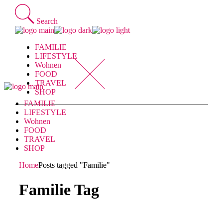
Skip
to
Search
the
content
FAMILIE
LIFESTYLE
Wohnen
FOOD
TRAVEL
SHOP
FAMILIE
LIFESTYLE
Wohnen
FOOD
TRAVEL
SHOP
Home
Posts tagged "Familie"
Familie Tag