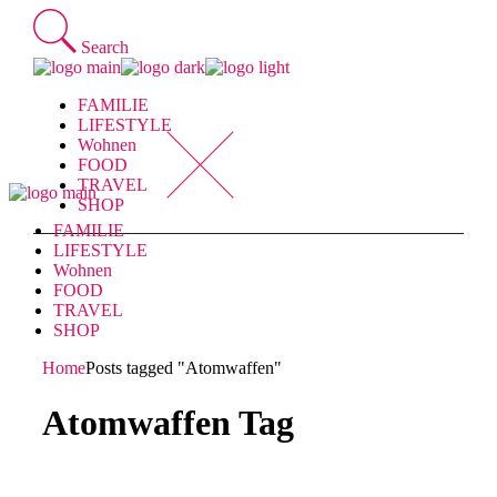
Skip
to
Search
the
content
FAMILIE
LIFESTYLE
Wohnen
FOOD
TRAVEL
SHOP
FAMILIE
LIFESTYLE
Wohnen
FOOD
TRAVEL
SHOP
Home
Posts tagged "Atomwaffen"
Atomwaffen Tag