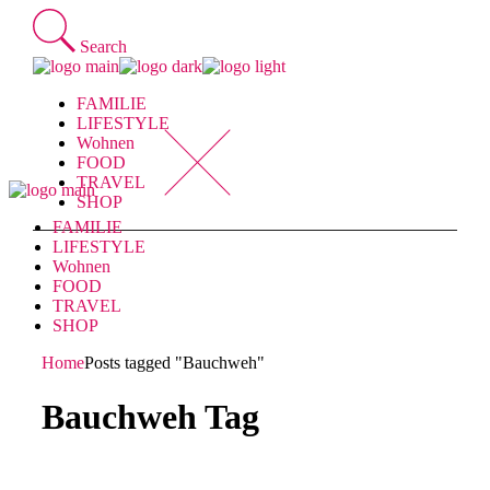
Skip
to
Search
the
content
FAMILIE
LIFESTYLE
Wohnen
FOOD
TRAVEL
SHOP
FAMILIE
LIFESTYLE
Wohnen
FOOD
TRAVEL
SHOP
Home
Posts tagged "Bauchweh"
Bauchweh Tag