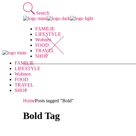
Skip
to
Search
the
content
FAMILIE
LIFESTYLE
Wohnen
FOOD
TRAVEL
SHOP
FAMILIE
LIFESTYLE
Wohnen
FOOD
TRAVEL
SHOP
Home
Posts tagged "Bold"
Bold Tag