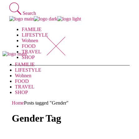
Skip
to
Search
the
content
FAMILIE
LIFESTYLE
Wohnen
FOOD
TRAVEL
SHOP
FAMILIE
LIFESTYLE
Wohnen
FOOD
TRAVEL
SHOP
Home
Posts tagged "Gender"
Gender Tag