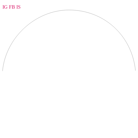
IG
FB
IS