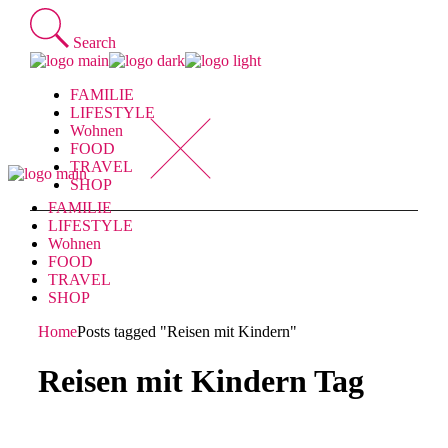
Skip
to
Search
the
content
FAMILIE
LIFESTYLE
Wohnen
FOOD
TRAVEL
SHOP
FAMILIE
LIFESTYLE
Wohnen
FOOD
TRAVEL
SHOP
Home
Posts tagged "Reisen mit Kindern"
Reisen mit Kindern Tag