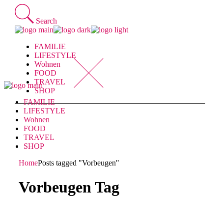
Skip
to
Search
the
content
FAMILIE
LIFESTYLE
Wohnen
FOOD
TRAVEL
SHOP
FAMILIE
LIFESTYLE
Wohnen
FOOD
TRAVEL
SHOP
Home
Posts tagged "Vorbeugen"
Vorbeugen Tag