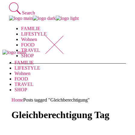
Skip
to
Search
the
content
FAMILIE
LIFESTYLE
Wohnen
FOOD
TRAVEL
SHOP
FAMILIE
LIFESTYLE
Wohnen
FOOD
TRAVEL
SHOP
Home
Posts tagged "Gleichberechtigung"
Gleichberechtigung Tag