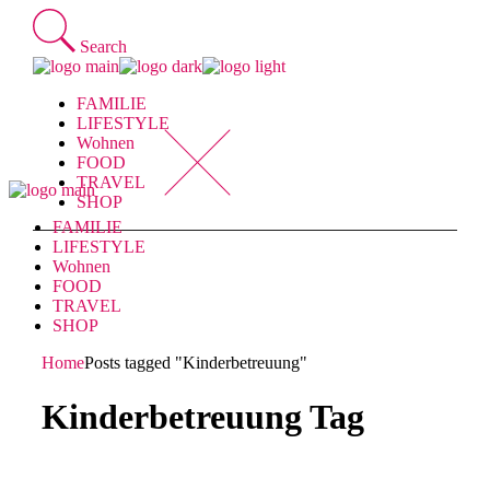
Skip
to
Search
the
content
FAMILIE
LIFESTYLE
Wohnen
FOOD
TRAVEL
SHOP
FAMILIE
LIFESTYLE
Wohnen
FOOD
TRAVEL
SHOP
Home
Posts tagged "Kinderbetreuung"
Kinderbetreuung Tag