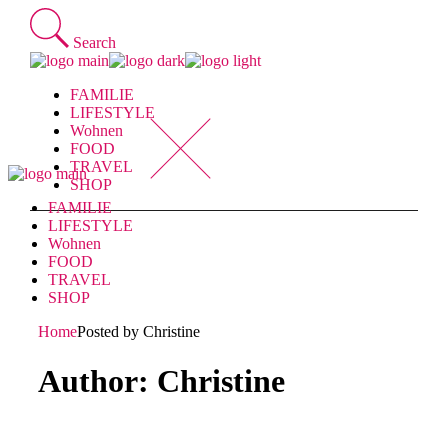
Skip
to
Search
the
content
FAMILIE
LIFESTYLE
Wohnen
FOOD
TRAVEL
SHOP
FAMILIE
LIFESTYLE
Wohnen
FOOD
TRAVEL
SHOP
Home
Posted by Christine
Author: Christine