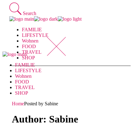
Skip
to
Search
the
content
FAMILIE
LIFESTYLE
Wohnen
FOOD
TRAVEL
SHOP
FAMILIE
LIFESTYLE
Wohnen
FOOD
TRAVEL
SHOP
Home
Posted by Sabine
Author: Sabine